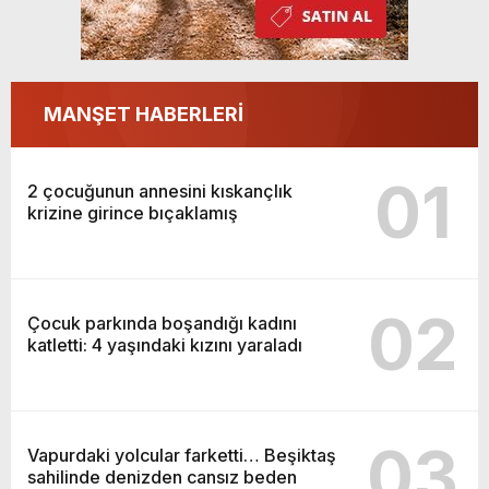
MANŞET HABERLERİ
01
2 çocuğunun annesini kıskançlık
krizine girince bıçaklamış
02
Çocuk parkında boşandığı kadını
katletti: 4 yaşındaki kızını yaraladı
03
Vapurdaki yolcular farketti… Beşiktaş
sahilinde denizden cansız beden