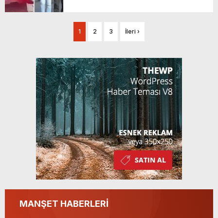
1
2
3
İleri ›
MANŞET HABERLERİ