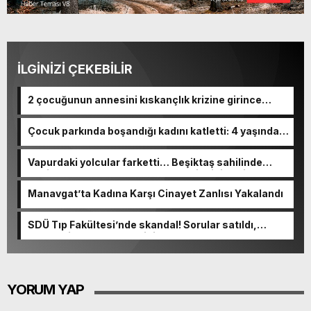
İLGİNİZİ ÇEKEBİLİR
2 çocuğunun annesini kıskançlık krizine girince
bıçaklamış
Çocuk parkında boşandığı kadını katletti: 4 yaşındaki
kızını yaraladı
Vapurdaki yolcular farketti… Beşiktaş sahilinde
denizden cansız beden çıkarıldı! Kimliği belli oldu
Manavgat’ta Kadına Karşı Cinayet Zanlısı Yakalandı
SDÜ Tıp Fakültesi’nde skandal! Sorular satıldı,
akademisyen de olayın içinde
YORUM YAP