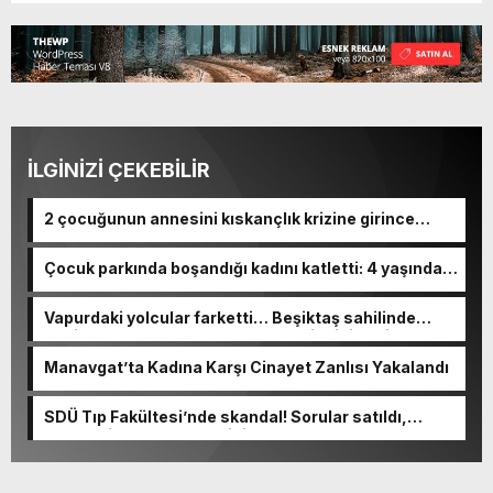
İLGİNİZİ ÇEKEBİLİR
2 çocuğunun annesini kıskançlık krizine girince
bıçaklamış
Çocuk parkında boşandığı kadını katletti: 4 yaşındaki
kızını yaraladı
Vapurdaki yolcular farketti… Beşiktaş sahilinde
denizden cansız beden çıkarıldı! Kimliği belli oldu
Manavgat’ta Kadına Karşı Cinayet Zanlısı Yakalandı
SDÜ Tıp Fakültesi’nde skandal! Sorular satıldı,
akademisyen de olayın içinde