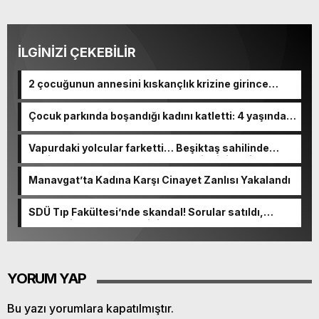
İLGİNİZİ ÇEKEBİLİR
2 çocuğunun annesini kıskançlık krizine girince
bıçaklamış
Çocuk parkında boşandığı kadını katletti: 4 yaşındaki
kızını yaraladı
Vapurdaki yolcular farketti… Beşiktaş sahilinde
denizden cansız beden çıkarıldı! Kimliği belli oldu
Manavgat’ta Kadına Karşı Cinayet Zanlısı Yakalandı
SDÜ Tıp Fakültesi’nde skandal! Sorular satıldı,
akademisyen de olayın içinde
YORUM YAP
Bu yazı yorumlara kapatılmıştır.