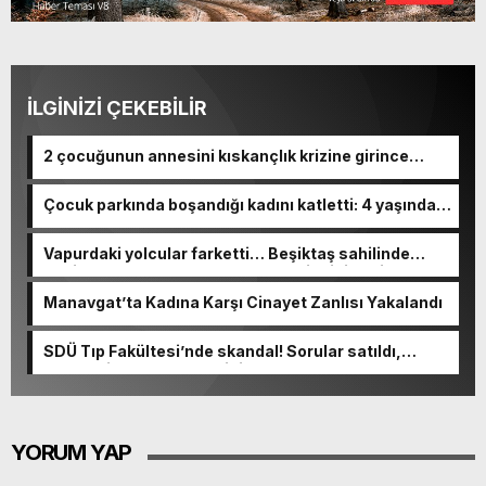
İLGİNİZİ ÇEKEBİLİR
2 çocuğunun annesini kıskançlık krizine girince
bıçaklamış
Çocuk parkında boşandığı kadını katletti: 4 yaşındaki
kızını yaraladı
Vapurdaki yolcular farketti… Beşiktaş sahilinde
denizden cansız beden çıkarıldı! Kimliği belli oldu
Manavgat’ta Kadına Karşı Cinayet Zanlısı Yakalandı
SDÜ Tıp Fakültesi’nde skandal! Sorular satıldı,
akademisyen de olayın içinde
YORUM YAP